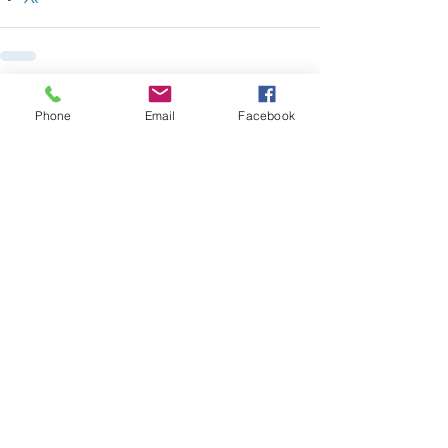
Ver todo
Entradas recientes
Phone
Email
Facebook