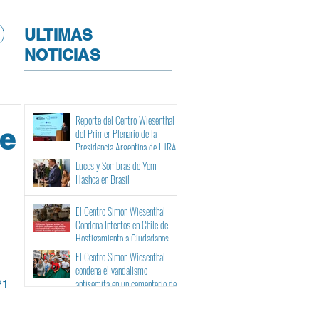
ULTIMAS
NOTICIAS
Reporte del Centro Wiesenthal
de
del Primer Plenario de la
Presidencia Argentina de IHRA
Luces y Sombras de Yom
Hashoa en Brasil
El Centro Simon Wiesenthal
Condena Intentos en Chile de
Hostigamiento a Ciudadanos
Israelíes y Binacionales ante sus
El Centro Simon Wiesenthal
Tribunales
condena el vandalismo
21
antisemita en un cementerio de
Barcelona