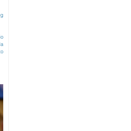
g 
o 
a 
o 