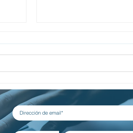
al del
Luces y Sombras de Yom Hashoa
dencia
en Brasil