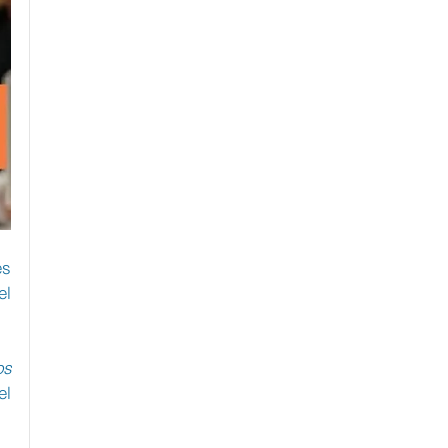
s 
l 
s 
l 