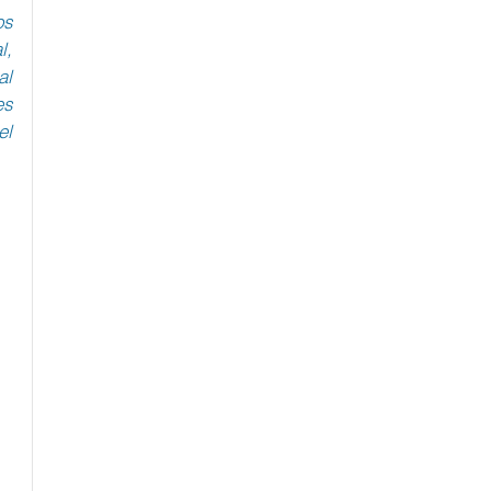
s 
, 
l 
s 
l 
 