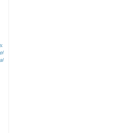
El Presidente de FACCMA, Esteban Bluvol, se refirió a la inclusión de esta iniciativa: 
l 
l 