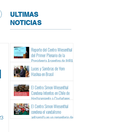
ULTIMAS
NOTICIAS
Reporte del Centro Wiesenthal
del Primer Plenario de la
Presidencia Argentina de IHRA
Luces y Sombras de Yom
l
Hashoa en Brasil
El Centro Simon Wiesenthal
Condena Intentos en Chile de
Hostigamiento a Ciudadanos
Israelíes y Binacionales ante sus
El Centro Simon Wiesenthal
Tribunales
condena el vandalismo
23
antisemita en un cementerio de
Barcelona