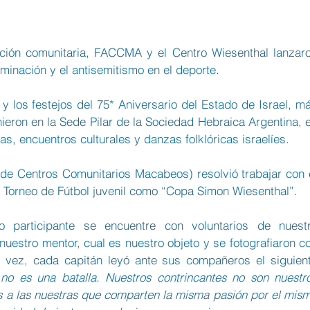
ación comunitaria, FACCMA y el Centro Wiesenthal lanzaro
minación y el antisemitismo en el deporte.
y los festejos del 75* Aniversario del Estado de Israel, má
ieron en la Sede Pilar de la Sociedad Hebraica Argentina, e
s, encuentros culturales y danzas folklóricas israelíes.
e Centros Comunitarios Macabeos) resolvió trabajar con e
 Torneo de Fútbol juvenil como “Copa Simon Wiesenthal”.
 participante se encuentre con voluntarios de nuestr
 nuestro mentor, cual es nuestro objeto y se fotografiaron co
vez, cada capitán leyó ante sus compañeros el siguient
no es una batalla. Nuestros contrincantes no son nuestro
s a las nuestras que comparten la misma pasión por el mism