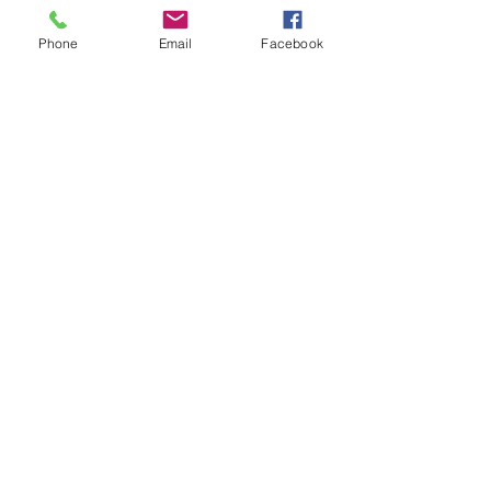
Phone
Email
Facebook
ENVIAR
Volver
Arriba
OFICINAS:
SEDE CENTRAL: L.A.
-
PARIS
-
JERUSALÉN
-
BUENOS AIRES
-
TORONTO
-
NUEVA YORK
-
CHICAGO
-
FLORIDA