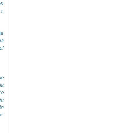
s 
a 
El Dr. Ariel Gelblung, Director del Centro Wiesenthal para América Latina comentó que 
a 
l 
e 
a 
o 
a 
n 
n 