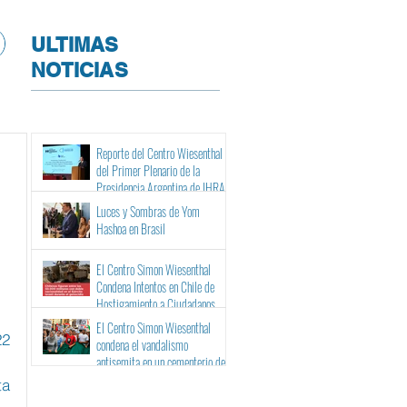
ULTIMAS
NOTICIAS
Reporte del Centro Wiesenthal
del Primer Plenario de la
Presidencia Argentina de IHRA
Luces y Sombras de Yom
Hashoa en Brasil
El Centro Simon Wiesenthal
Condena Intentos en Chile de
Hostigamiento a Ciudadanos
Israelíes y Binacionales ante sus
El Centro Simon Wiesenthal
Tribunales
22
condena el vandalismo
antisemita en un cementerio de
Barcelona
a 