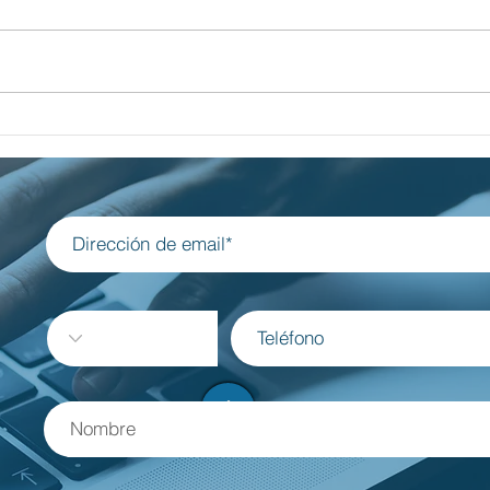
al del
Luces y Sombras de Yom Hashoa
dencia
en Brasil