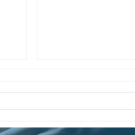
al del
Luces y Sombras de Yom Hashoa