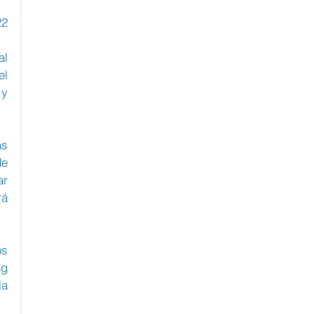
22
l 
l 
y 
s 
e 
r 
á 
s 
g 
a 