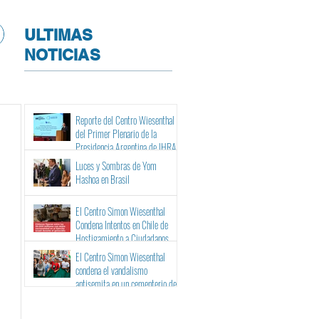
ULTIMAS
NOTICIAS
Reporte del Centro Wiesenthal
del Primer Plenario de la
Presidencia Argentina de IHRA
Luces y Sombras de Yom
Hashoa en Brasil
El Centro Simon Wiesenthal
Condena Intentos en Chile de
Hostigamiento a Ciudadanos
Israelíes y Binacionales ante sus
El Centro Simon Wiesenthal
Tribunales
condena el vandalismo
antisemita en un cementerio de
Barcelona