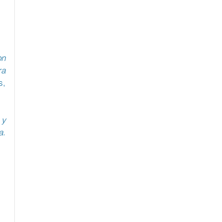
n 
a 
, 
y 
. 