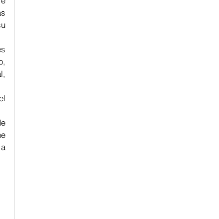
e 
s 
u 
s 
, 
, 
l 
e 
e 
a 