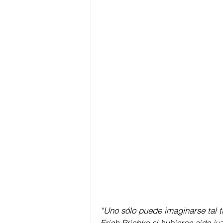
“Uno sólo puede imaginarse tal t
Erich Priebke si hubieran sido j