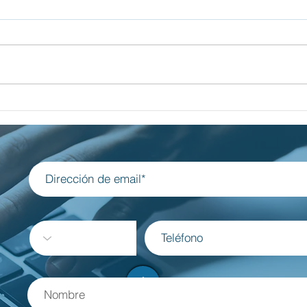
al del
Luces y Sombras de Yom Hashoa
dencia
en Brasil