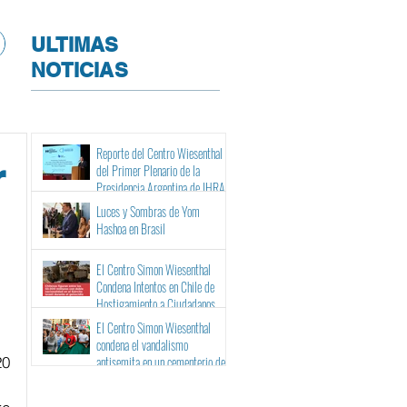
ULTIMAS
NOTICIAS
Reporte del Centro Wiesenthal
r
del Primer Plenario de la
Presidencia Argentina de IHRA
Luces y Sombras de Yom
Hashoa en Brasil
El Centro Simon Wiesenthal
Condena Intentos en Chile de
Hostigamiento a Ciudadanos
Israelíes y Binacionales ante sus
El Centro Simon Wiesenthal
Tribunales
condena el vandalismo
20
antisemita en un cementerio de
Barcelona