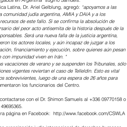
ca Latina, Dr. Ariel Gelblung, agregó: 
“apoyamos a las 
 la comunidad judía argentina, AMIA y DAIA y a los 
recursos de este fallo. Si se confirma la absolución de 
rsario del peor acto antisemita de la historia después de la 
onsables. Será una nueva falla de la justicia argentina, 
ron los actores locales, y aún incapaz de juzgar a los 
ación, financiamiento y ejecución, sobre quienes aún pesan 
 con impunidad viven en Irán. "
s vacaciones de verano y se suspenden los Tribunales, sólo
es vigentes reviertan el caso de Telleldin. Esto es vital 
 los sobrevivientes, luego de una espera de 26 años para 
umentaron los funcionarios del Centro.
contactarse con el Dr. Shimon Samuels al 
+336 09770158
 o
 49695365
.
ra página en Facebook:  
http://www.facebook.com/CSWLA