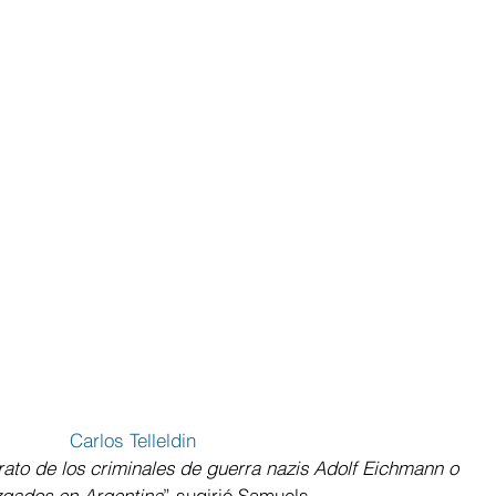
                                                              Carlos Telleldin
rato de los criminales de guerra nazis Adolf Eichmann o 
uzgados en Argentina
” sugirió Samuels.