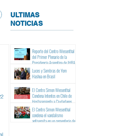
ULTIMAS
NOTICIAS
Reporte del Centro Wiesenthal
del Primer Plenario de la
Presidencia Argentina de IHRA
Luces y Sombras de Yom
Hashoa en Brasil
El Centro Simon Wiesenthal
Condena Intentos en Chile de
22
Hostigamiento a Ciudadanos
Israelíes y Binacionales ante sus
El Centro Simon Wiesenthal
Tribunales
condena el vandalismo
antisemita en un cementerio de
Barcelona
l 