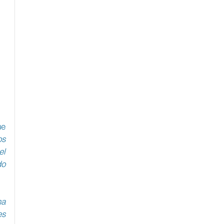
El presidente Centro Simon Wiesenthal Latinoamérica, Fernando Sokolowicz, afirmó que 
s 
l 
o 
a 
s 