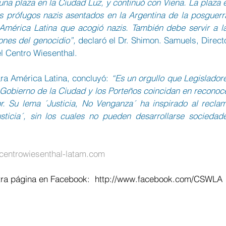
na plaza en la Ciudad Luz, y continuó con Viena. La plaza e
s prófugos nazis asentados en la Argentina de la posguerra
mérica Latina que acogió nazis. También debe servir a la
ones del genocidio”, 
declaró el Dr. Shimon. Samuels, Directo
l Centro Wiesenthal.
ara América Latina, concluyó: 
“Es un orgullo que Legisladore
e Gobierno de la Ciudad y los Porteños coincidan en reconoce
. Su lema ´Justicia, No Venganza´ ha inspirado al reclam
ticia´, sin los cuales no pueden desarrollarse sociedade
entrowiesenthal-latam.com
ra página en Facebook:  
http://www.facebook.com/CSWLA