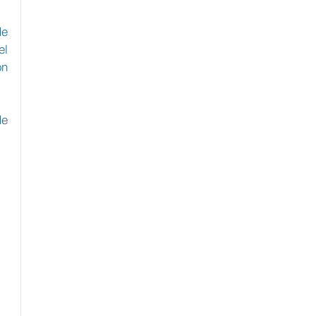
e 
l 
n 
e 