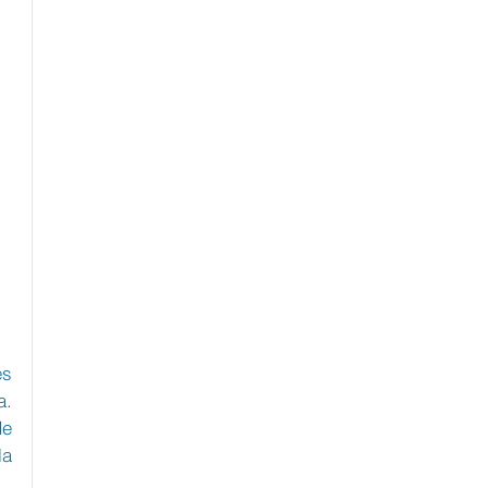
s 
. 
e 
a 