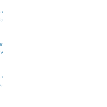
o 
e 
r 
9 
e 
s 