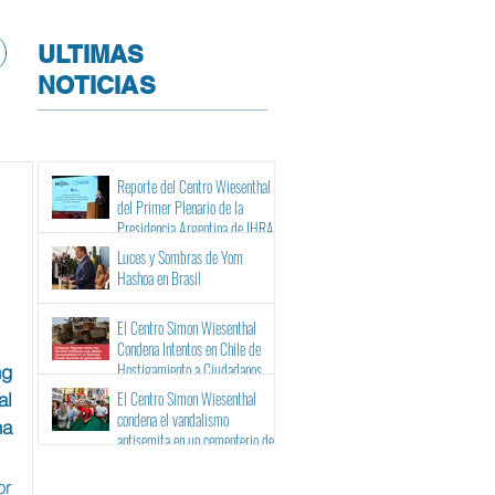
ULTIMAS
NOTICIAS
Reporte del Centro Wiesenthal
del Primer Plenario de la
Presidencia Argentina de IHRA
Luces y Sombras de Yom
Hashoa en Brasil
El Centro Simon Wiesenthal
Condena Intentos en Chile de
Hostigamiento a Ciudadanos
ng
Israelíes y Binacionales ante sus
El Centro Simon Wiesenthal
al
Tribunales
condena el vandalismo
na
antisemita en un cementerio de
Barcelona
r 