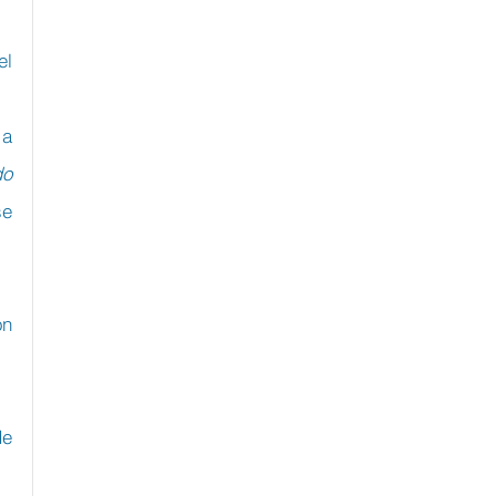
l 
a 
o 
e 
n 
e 