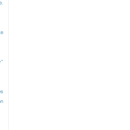
. 
e 
” 
s 
n 