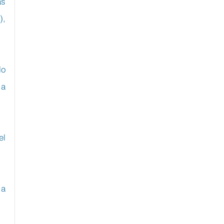
s 
, 
o 
a 
l 
a 