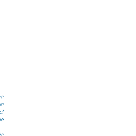
a 
n 
l 
e 
a 