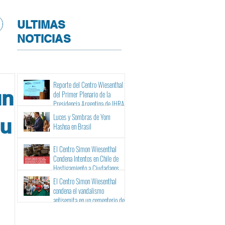
ULTIMAS
NOTICIAS
Reporte del Centro Wiesenthal
un
del Primer Plenario de la
Presidencia Argentina de IHRA
Luces y Sombras de Yom
su
Hashoa en Brasil
El Centro Simon Wiesenthal
Condena Intentos en Chile de
Hostigamiento a Ciudadanos
Israelíes y Binacionales ante sus
El Centro Simon Wiesenthal
Tribunales
condena el vandalismo
antisemita en un cementerio de
Barcelona