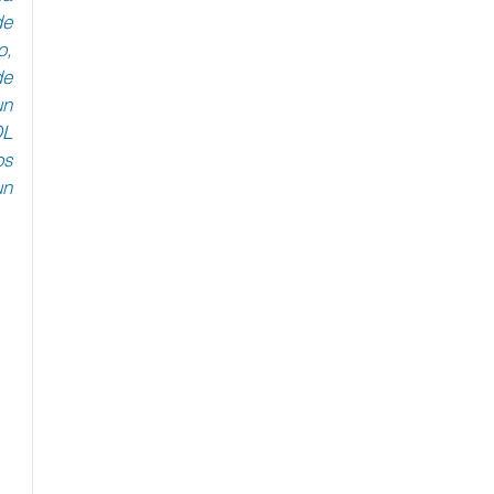
e 
, 
e 
n 
L 
s 
n 
 