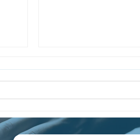
al del
Luces y Sombras de Yom Hashoa
dencia
en Brasil