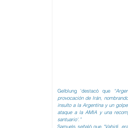
Gelblung 'destacó que 
“Arge
provocación de Irán, nombrando a
insulto a la Argentina y un golp
ataque a la AMIA y una recomp
santuario'.”
Samuels señaló que 
"Vahidi, er