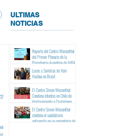
ULTIMAS
NOTICIAS
Reporte del Centro Wiesenthal
del Primer Plenario de la
Presidencia Argentina de IHRA
Luces y Sombras de Yom
Hashoa en Brasil
El Centro Simon Wiesenthal
Condena Intentos en Chile de
22
Hostigamiento a Ciudadanos
Israelíes y Binacionales ante sus
El Centro Simon Wiesenthal
Tribunales
condena el vandalismo
antisemita en un cementerio de
a 
Barcelona
r 