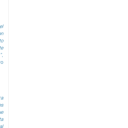
l 
n 
o 
e 
”
, 
o 
a 
s 
e 
a 
l 