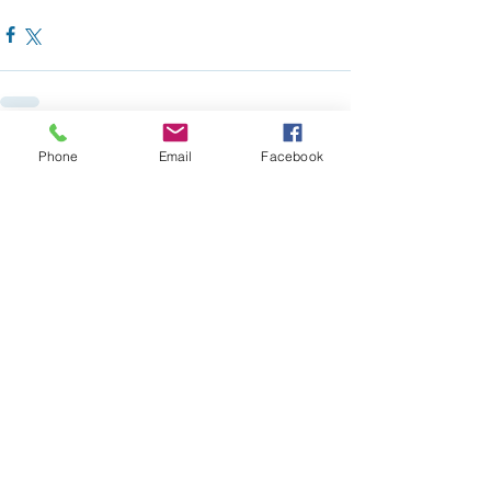
Phone
Email
Facebook
Ver todo
Entradas recientes