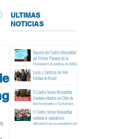
ULTIMAS
NOTICIAS
Reporte del Centro Wiesenthal
del Primer Plenario de la
Presidencia Argentina de IHRA
Luces y Sombras de Yom
de
Hashoa en Brasil
ng
El Centro Simon Wiesenthal
Condena Intentos en Chile de
Hostigamiento a Ciudadanos
Israelíes y Binacionales ante sus
El Centro Simon Wiesenthal
Tribunales
condena el vandalismo
25
antisemita en un cementerio de
Barcelona