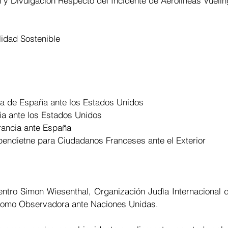
n y Divulgaciòn Respecto del Incidente de Aerolìneas Vuelin
lidad Sostenible
a de España ante los Estados Unidos
ia ante los Estados Unidos
rancia ante España
pendietne para Ciudadanos Franceses ante el Exterior
ntro Simon Wiesenthal, Organización Judìa Internacional d
omo Observadora ante Naciones Unidas.