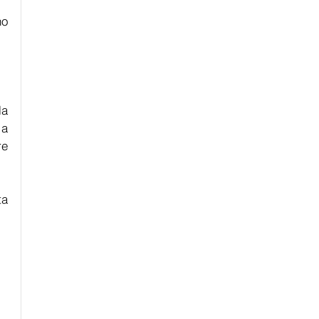
o 
a 
a 
e 
a 