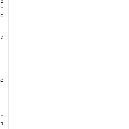
e 
n 
e 
a 
o 
n 
a 