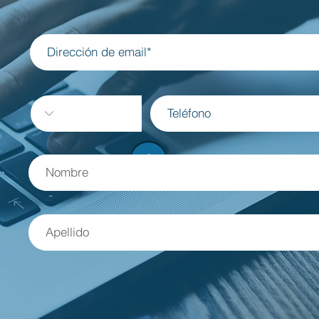
al del
Luces y Sombras de Yom Hashoa
dencia
en Brasil